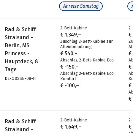
Anreise Samstag
2-Bett-Kabine
2-
Rad & Schiff
€ 1.349,–
€
Stralsund –
Zuschlag 2-Bett-Kabine zur
Zu
Berlin, MS
Alleinbenutzung
Al
Princess -
€ 540,–
€
Abschlag 2-Bett-Kabine Eco
Ab
Hauptdeck, 8
€ -150,–
€
Tage
Abschlag 2-Bett-Kabine Eco
Ab
DE-ODSSB-08-H
Komfort
K
€ -100,–
€
A
€
2-Bett-Kabine
2-
Rad & Schiff
€ 1.649,–
€
Stralsund –