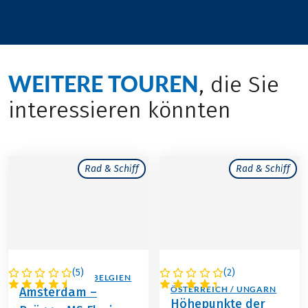
WEITERE TOUREN
, die Sie
interessieren könnten
Rad & Schiff
Rad & Schiff
(
5
)
(
2
)
NIEDERLANDE / BELGIEN
DEUTSCHLAND /
ÖSTERREICH / UNGARN
Amsterdam –
Höhepunkte der