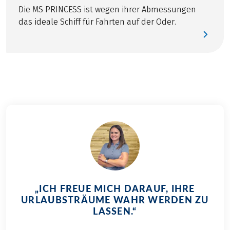
Die MS PRINCESS ist wegen ihrer Abmessungen
Fischgerichten bis
das ideale Schiff für Fahrten auf der Oder.
hin zu innovativen
Kreationen – die
kulinarischen
Besonderheiten an
der Nord- und
Ostseeküste haben
einiges zu bieten.
Erfahren Sie bei uns
welche
Köstlichkeiten auf
Ihrer Radreise in
Norddeutschland
auf Sie warten.
„ICH FREUE MICH DARAUF, IHRE
URLAUBSTRÄUME WAHR WERDEN ZU
LASSEN.“