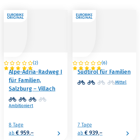
(
2
)
(
6
)
ÖSTERREICH
ITALIEN
Alpe-Adria-Radweg I
Südtirol für Familien
für Familien,
Mittel
Salzburg – Villach
Ambitioniert
8 Tage
7 Tage
€ 959,–
€ 939,–
ab
ab