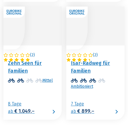
(
2
)
(
2
)
ÖSTERREICH
DEUTSCHLAND
Zehn Seen für
Isar-Radweg für
Familien
Familien
Mittel
Ambitioniert
8 Tage
7 Tage
€ 1.049,–
€ 899,–
ab
ab