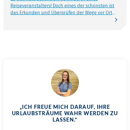
Reiseveranstalters! Doch eines der schönsten ist
das Erkunden und Überprüfen der Wege vor Ort
für unsere Radreisen für Familien. Immer wieder
sind auch wir in unseren Reisezielen unterwegs,
um die Reiseunterlagen zu überprüfen,
Änderungen zu erkennen und ganz neue Dinge zu
entdecken. So war diesmal der Mosel-Radweg für
Familien, 6 Tage an der Reihe. Was ich da so
erlebte, lesen Sie heute in meinem Reisebericht
zum Mosel-Radweg. Kleiner Anmerkung vorneweg:
Entlang der Strecke traf ich viele Kinder, mit einem
breiten Grinsen im Gesicht. Entdecken Sie alle
Eurobike-Radreisen für Familien in Deutschland,
Österreich und Italien.
„ICH FREUE MICH DARAUF, IHRE
URLAUBSTRÄUME WAHR WERDEN ZU
LASSEN.“