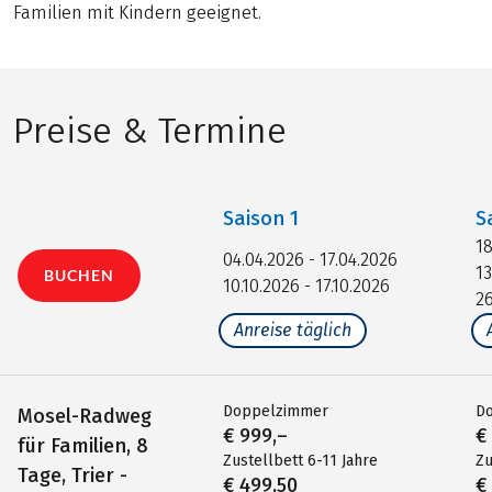
Familien mit Kindern geeignet.
Preise & Termine
Saison
1
S
18
04.04.2026 - 17.04.2026
13
BUCHEN
10.10.2026 - 17.10.2026
26
Anreise täglich
Doppelzimmer
D
Mosel-Radweg
€ 999,–
€
für Familien, 8
Zustellbett 6-11 Jahre
Zu
Tage, Trier -
€ 499,50
€