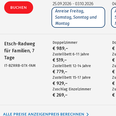
25.09.2026 - 03.10.2026
04
BUCHEN
Anreise Freitag,
Samstag, Sonntag und
Montag
Doppelzimmer
D
Etsch-Radweg
€ 989,–
€
für Familien, 7
Zustellbett 6-11 Jahre
Zu
Tage
€ 519,–
€
IT-BZRRB-07X-FAM
Zustellbett 12-14 Jahre
Zu
€ 779,–
€
Zustellbett 15-17 Jahre
Zu
€ 929,–
€
Zuschlag Einzelzimmer
Zu
€ 269,–
€
ALLE PREISE ANZEIGEN
PREIS BERECHNEN