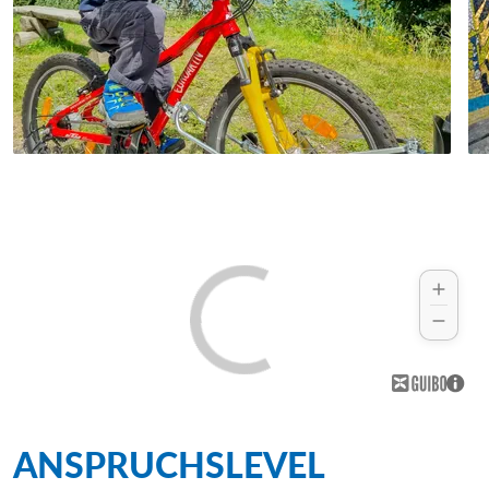
wahrscheinlich bekanntesten Südtiroler
Hotelbeispiel:
Hotel Annabell
erfahren – den Ötzi! Ein spannender
Abschluss Ihrer wundervollen Radreise
durch Südtirol.
Hotelbeispiel:
Parkhotel Mondschein
ANSPRUCHSLEVEL