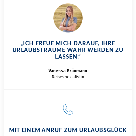
eingepackt, haben
wir uns gedacht! Wir
haben mit etwas
wärmeren
Temperaturen
gerechnet… Aber der
„ICH FREUE MICH DARAUF, IHRE
Reschensee liegt auf
URLAUBSTRÄUME WAHR WERDEN ZU
knapp 1.500 Meter
LASSEN.“
über dem
Meeresspiegel und
Vanessa
Bräumann
hier muss man
Reisespezialistin
definitiv zu jeder
Jahreszeit mit
kühleren
Temperaturen
rechnen. Deswegen
unser Tipp: Für die
erste Etappe des
MIT EINEM ANRUF ZUM URLAUBSGLÜCK
Etsch-Radweg für