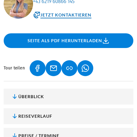
+43 6219 60866 145
JETZT KONTAKTIEREN
SEITE ALS PDF HERUNTERLADEN
Tour teilen
(LINK ÖFFNET IN NEUEM TAB)
(LINK ÖFFNET IN NEUEM TAB)
(LINK ÖFFNET IN NEU
ÜBERBLICK
REISEVERLAUF
PREISE / TERMINE