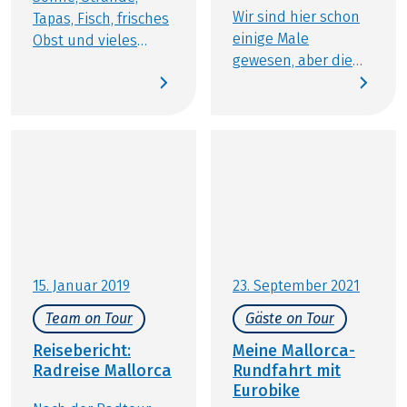
Wir sind hier schon
Tapas, Fisch, frisches
einige Male
Obst und vieles
gewesen, aber die
mehr… all dies sind
Insel mit dem
Schlagwörter, die die
Fahrrad zu erkunden
Sonneninsel
ist neu für uns. So
Mallorca sehr gut
freuen wir uns, dass
charakterisieren. Oft
es nach der
wird die Insel mit
coronabedingten
„Party am
Verschiebung im Mai
Ballermann“
nun endlich mit
abgestempelt,
unserem Radurlaub
obwohl sie so viel
auf Mallorca losgeht.
mehr zu bieten hat.
15. Januar 2019
23. September 2021
Dies erfahren Sie
Team on Tour
Gäste on Tour
spätestens, wenn Sie
sich zu unserer
Reisebericht:
Meine Mallorca-
Mallorca Rundfahrt
Radreise Mallorca
Rundfahrt mit
Eurobike
mit dem Rad