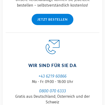
Tourismusveranstaltung
bestellen – selbstverständlich kostenlos!
- es gab immer
etwas zu tun. Das
JETZT BESTELLEN
einzige, was ich bei
den ganzen
Aufenthalten nicht
geschafft hatte:
RADFAHREN! Es wird
also Zeit… Als Basis
meiner Radtour
habe ich unseren
WIR SIND FÜR SIE DA
Klassiker gewählt:
"Mallorca - die große
+43 6219 60866
Rundfahrt". Aber
Mo - Fr: 09:00 - 18:00 Uhr
auch Teile der
"Mallorcas Ostküste"
0800 070 6333
und der
Gratis aus Deutschland, Österreich und der
"Doppelsternfahrt"
Schweiz