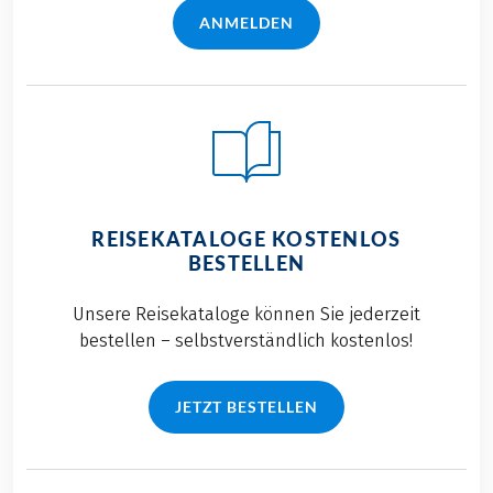
meiner liebsten
Radreisen und ein
ANMELDEN
Reisedestinationen
paar Tipps für alle
und jetzt kann ich
Genussradler haben
die wunderschöne
wir für Sie in diesem
Natur der nördlichen
Blogbeitrag
Region Italiens zur
vorbereitet –
Abwechslung mal
Vorfreude auf Ihre
mit dem Rad
nächste Radreise im
erkunden.
schönen Südtirol
REISEKATALOGE KOSTENLOS
inklusive!
BESTELLEN
Unsere Reisekataloge können Sie jederzeit
bestellen – selbstverständlich kostenlos!
JETZT BESTELLEN