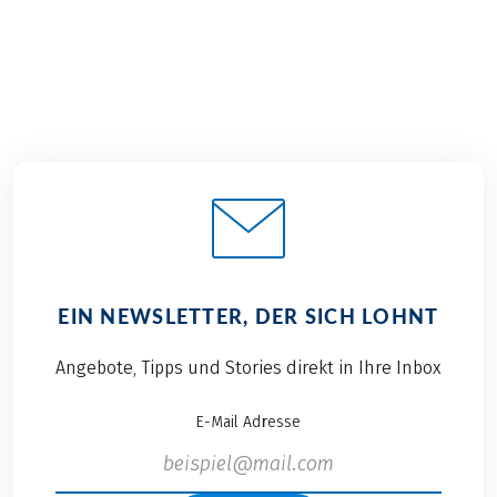
Entscheidung fiel
und ganz im
relativ schnell auf
individuellen
den Etschradweg,
Rhythmus lässt sich
genauer gesagt auf
das malerische
die Tour vom
Südtirol aus der
Reschensee zum
Radperspektive
Gardasee. Da ich erst
erleben. Ob auf einer
vor kurzem das
Sternfahrt, einer
Zielgebiet Südtirol
individuellen
übernommen habe,
Radreise mit der
ist es eine sehr gute
Familie oder einer
Möglichkeit, mir
Rundreise, in
EIN NEWSLETTER, DER SICH LOHNT
einen Einblick in die
Südtirol kann jeder
Region zu
aktive Genießer
Angebote, Tipps und Stories direkt in Ihre Inbox
verschaffen und die
seinen ganz
Tour aus Sicht
persönlichen La
E-Mail Adresse
unserer Kunden zu
Dolce Vita Moment
entdecken. Südtirol
erleben. Die
zählt zu einer
schönsten