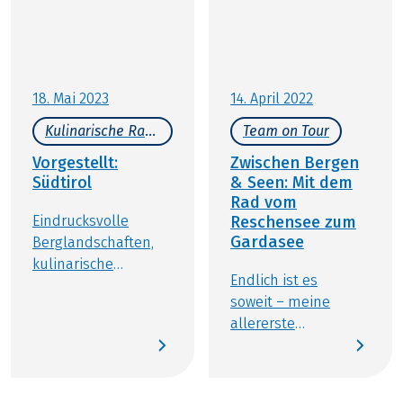
18. Mai 2023
14. April 2022
Kulinarische Radreisen
Team on Tour
Vorgestellt:
Zwischen Bergen
Südtirol
& Seen: Mit dem
Rad vom
Eindrucksvolle
Reschensee zum
Gardasee
Berglandschaften,
kulinarische
Endlich ist es
Spezialitäten und
soweit ­– meine
kristallklare Seen
allererste
locken zahlreiche
"Mitarbeiter on
Gäste jedes Jahr
Tour"-Radreise
nach Südtirol.
startet. Die
Besonders intensiv