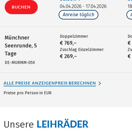
04.04.2026 - 17.04.2026
18
BUCHEN
Anreise täglich
Doppelzimmer
D
Münchner
€ 769,–
€
Seenrunde, 5
Zuschlag Einzelzimmer
Zu
Tage
€ 269,–
€
DE-MURMM-05X
ALLE PREISE ANZEIGEN
PREIS BERECHNEN
Preise pro Person in EUR
LEIHRÄDER
Unsere