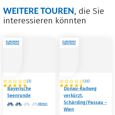
WEITERE TOUREN
, die Sie
interessieren könnten
(
3
)
(
33
)
DEUTSCHLAND
ÖSTERREICH
Bayerische
Donau-Radweg
Seenrunde
verkürzt,
Schärding/Passau –
Mittel
Wien