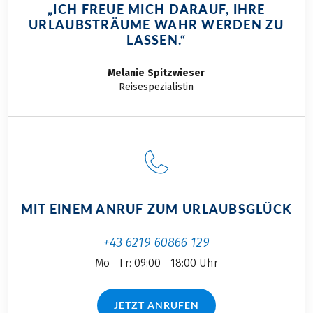
und die gelebte
erfahren Sie hier bei
unseren Eurobike
„ICH FREUE MICH DARAUF, IHRE
bayerische Kultur
uns im Blog.
URLAUBSTRÄUME WAHR WERDEN ZU
Radrouten oder
machen. Begleiten
LASSEN.“
lassen sich bequem
Sie uns auf unserer
per Rad
individuellen
Melanie
Spitzwieser
erreichen. Diese
Radreise durch
Reisespezialistin
Auswahl an UNESCO-
Bayerns traumhafte
Welterbestätten
Seenlandschaft und
lässt sich besonders
entdecken Sie die
gut mit einer
schönsten
Radreise
Eindrücke, Tipps und
kombinieren.
Highlights entlang
der Route.
MIT EINEM ANRUF ZUM URLAUBSGLÜCK
+43 6219 60866 129
Mo - Fr: 09:00 - 18:00 Uhr
JETZT ANRUFEN
(LINK ÖFFNET IN NEUEM TAB)