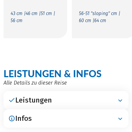
43 cm |
46 cm |
51 cm |
56-51 "sloping" cm |
56 cm
60 cm |
64 cm
LEISTUNGEN & INFOS
Alle Details zu dieser Reise
Leistungen
Infos
ENTHALTEN
Übernachtungen in 3***-Hotels, in München im