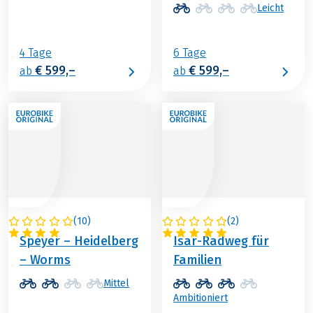
Leicht
4 Tage
6 Tage
€ 599,–
€ 599,–
ab
ab
(
10
)
(
2
)
DEUTSCHLAND
DEUTSCHLAND
Speyer – Heidelberg
Isar-Radweg für
– Worms
Familien
Mittel
Ambitioniert