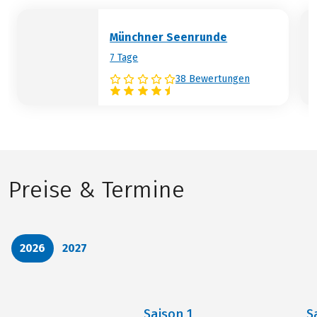
Münchner Seenrunde
7 Tage
38 Bewertungen
Preise & Termine
2026
2027
Saison
1
S