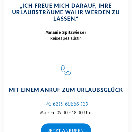
und die gelebte
erfahren Sie hier bei
unseren Eurobike
„ICH FREUE MICH DARAUF, IHRE
bayerische Kultur
uns im Blog.
URLAUBSTRÄUME WAHR WERDEN ZU
Radrouten oder
machen. Begleiten
LASSEN.“
lassen sich bequem
Sie uns auf unserer
per Rad
individuellen
Melanie
Spitzwieser
erreichen. Diese
Radreise durch
Reisespezialistin
Auswahl an UNESCO-
Bayerns traumhafte
Welterbestätten
Seenlandschaft und
lässt sich besonders
entdecken Sie die
gut mit einer
schönsten
Radreise
Eindrücke, Tipps und
kombinieren.
Highlights entlang
der Route.
MIT EINEM ANRUF ZUM URLAUBSGLÜCK
+43 6219 60866 129
Mo - Fr: 09:00 - 18:00 Uhr
JETZT ANRUFEN