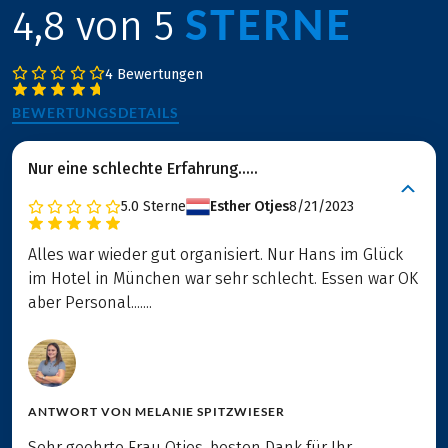
STERNE
4,8 von 5
4 Bewertungen
BEWERTUNGSDETAILS
Nur eine schlechte Erfahrung.....
5.0
Sterne
Esther Otjes
8/21/2023
Alles war wieder gut organisiert. Nur Hans im Glück
im Hotel in München war sehr schlecht. Essen war OK
aber Personal.......
ANTWORT VON
MELANIE SPITZWIESER
Sehr geehrte Frau Otjes, besten Dank für Ihr