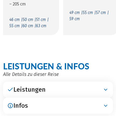
– 205 cm
49 cm |
55 cm |
57 cm |
59 cm
46 cm |
50 cm |
51 cm |
55 cm |
60 cm |
63 cm
LEISTUNGEN & INFOS
Alle Details zu dieser Reise
Leistungen
Infos
ENTHALTEN