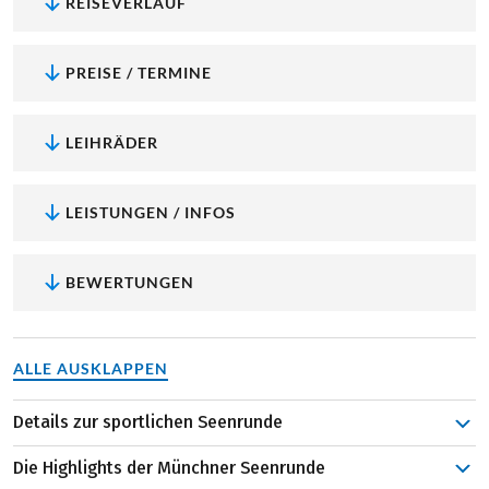
REISEVERLAUF
PREISE / TERMINE
LEIHRÄDER
LEISTUNGEN / INFOS
BEWERTUNGEN
ALLE AUSKLAPPEN
Details zur sportlichen Seenrunde
Start und Ende der Radreise bildet die bayerische
Die Highlights der Münchner Seenrunde
Wohlfühl-Metropole München. Die Stadt bietet nicht nur