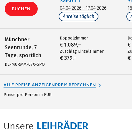
Saison
1
S
04.04.2026 - 17.04.2026
18
BUCHEN
Anreise täglich
Doppelzimmer
D
Münchner
€ 1.089,–
€
Seenrunde, 7
Zuschlag Einzelzimmer
Zu
Tage, sportlich
€ 379,–
€
DE-MURMM-07X-SPO
ALLE PREISE ANZEIGEN
PREIS BERECHNEN
Preise pro Person in EUR
LEIHRÄDER
Unsere