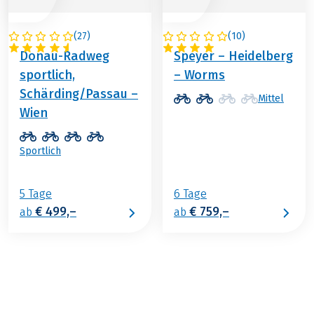
(
27
)
(
10
)
ÖSTERREICH
DEUTSCHLAND
Donau-Radweg
Speyer – Heidelberg
sportlich,
– Worms
Schärding/Passau –
Mittel
Wien
Sportlich
5 Tage
6 Tage
€ 499,–
€ 759,–
ab
ab