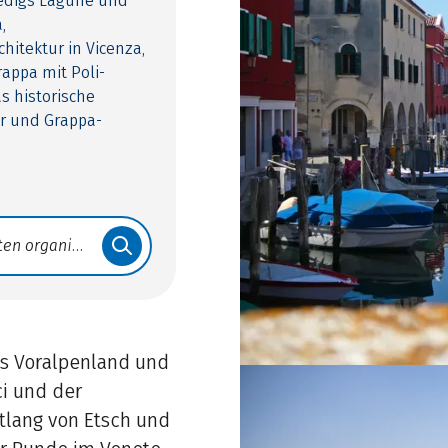
nedigs Lagune und
,
hitektur in Vicenza,
appa mit Poli-
 historische
er und Grappa-
s Voralpenland und
ci und der
tlang von Etsch und