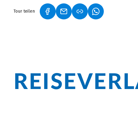
Tour teilen
(LINK ÖFFNET IN NEUEM TAB)
(LINK ÖFFNET IN NEUEM TAB)
(LINK ÖFFNET IN 
REISEVER
Überblick
Neben historischen Städten, wie Treviso 
Entspannung ein. In der Lagunenstadt V