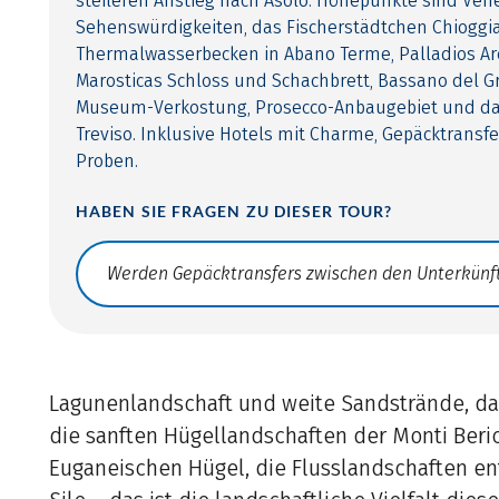
steileren Anstieg nach Asolo. Höhepunkte sind Ve
Sehenswürdigkeiten, das Fischerstädtchen Chioggia
Thermalwasserbecken in Abano Terme, Palladios Arc
Marosticas Schloss und Schachbrett, Bassano del Gr
Museum-Verkostung, Prosecco-Anbaugebiet und das
Treviso. Inklusive Hotels mit Charme, Gepäcktransf
Proben.
HABEN SIE FRAGEN ZU DIESER TOUR?
Translate: a11y.faq.search
Lagunenlandschaft und weite Sandstrände, da
die sanften Hügellandschaften der Monti Beri
Euganeischen Hügel, die Flusslandschaften en