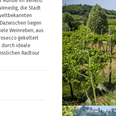
ser Runde im Veneto.
Venedig, die Stadt
 weltbekannten
 Dazwischen liegen
iele Weinreben, aus
rosecco gekeltert
 durch ideale
esslichen Radtour