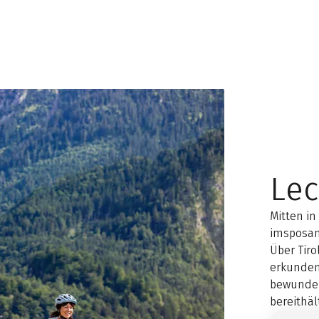
Le
Mitten in
imsposan
Über Tir
erkunden
bewundern
bereithäl