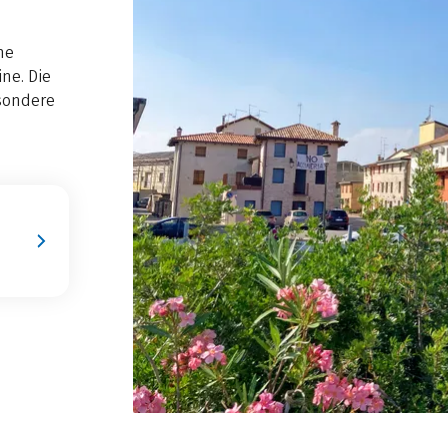
he
ne. Die
esondere