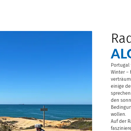
Rad
AL
Portugal 
Winter –
verträumt
einige de
sprechen.
den sonn
Bedingung
wollen.
Auf der R
faszinie