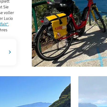
mplett
t Sie
e voller
r Lucio
falt"
,
hres