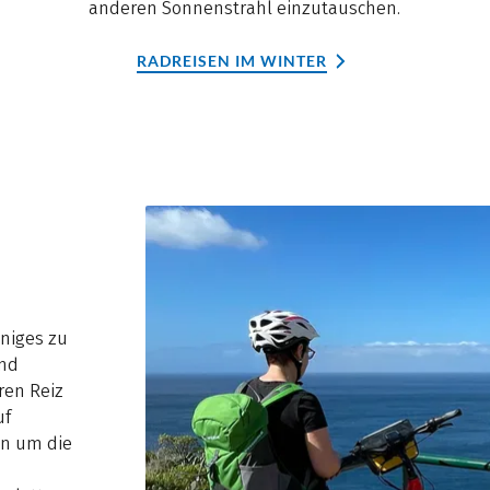
anderen Sonnenstrahl einzutauschen.
RADREISEN IM WINTER
iniges zu
und
ren Reiz
uf
n um die