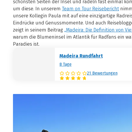
schönsten Seiten der Insel und radeln fast einmal ko
um diese. In unserem
Team on Tour Reisebericht
nimm
unsere Kollegin Paula mit auf eine einzigartige Radreis
Eindrücke und Genussmomente. Und auch Reiseblogge
zeigt in seinem Beitrag
„Madeira: Die Definition von Viel
warum die Blumeninsel im Atlantik für Radfans ein wa
Paradies ist.
Madeira Rundfahrt
8 Tage
21 Bewertungen