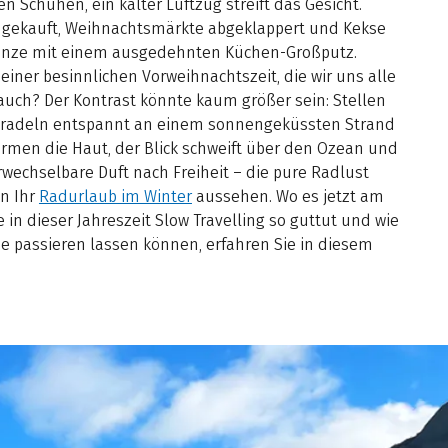
n Schuhen, ein kalter Luftzug streift das Gesicht.
 gekauft, Weihnachtsmärkte abgeklappert und Kekse
Ganze mit einem ausgedehnten Küchen-Großputz.
einer besinnlichen Vorweihnachtszeit, die wir uns alle
auch? Der Kontrast könnte kaum größer sein: Stellen
Sie radeln entspannt an einem sonnengeküssten Strand
rmen die Haut, der Blick schweift über den Ozean und
erwechselbare Duft nach Freiheit – die pure Radlust
nn Ihr
Radurlaub im Winter
aussehen. Wo es jetzt am
in dieser Jahreszeit Slow Travelling so guttut und wie
e passieren lassen können, erfahren Sie in diesem