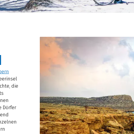
N
pern
eerinsel
chte, die
ts
enen
e Dörfer
rend
inzelnen
ern