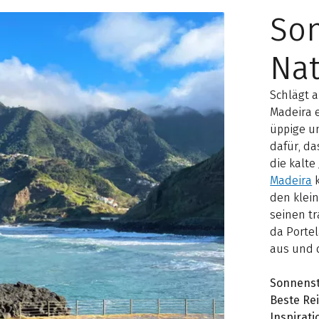
So
Nat
Schlägt a
Madeira 
üppige u
dafür, da
die kalte
Madeira
k
den klein
seinen t
da Portel
aus und 
Sonnens
Beste Rei
Inspirati