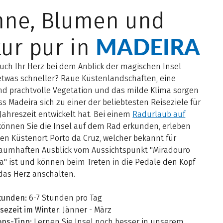
nne, Blumen und
MADEIRA
ur pur in
uch Ihr Herz bei dem Anblick der magischen Insel
etwas schneller? Raue Küstenlandschaften, eine
nd prachtvolle Vegetation und das milde Klima sorgen
ss Madeira sich zu einer der beliebtesten Reiseziele für
 Jahreszeit entwickelt hat. Bei einem
Radurlaub auf
önnen Sie die Insel auf dem Rad erkunden, erleben
en Küstenort Porto da Cruz, welcher bekannt für
raumhaften Ausblick vom Aussichtspunkt "Miradouro
a" ist und können beim Treten in die Pedale den Kopf
das Herz anschalten.
tunden:
6-7 Stunden pro Tag
sezeit im Winter
: Jänner - März
ons-Tipp:
Lernen Sie Insel noch besser in unserem