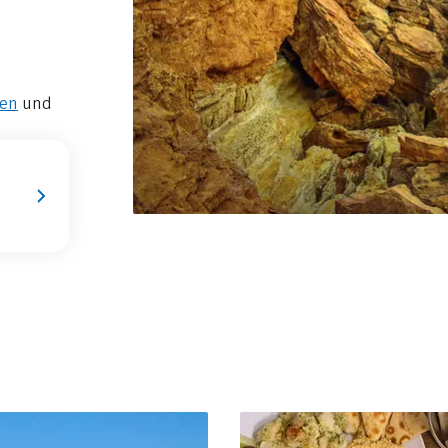
ren
und