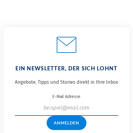
großen Portion
wurden wieder
Teamgeist am
Charity-Kilometer für
Grabenseelauf
die Sonneninsel in
teilgenommen.
Seekirchen
Zahlreiche Kollegen
gesammelt. Hoch
waren organisatorisch
motiviert und bei
als Mitwirkende beim
bestem Wetter gingen
Event mit von der
wir daher mit zwölf
Partie. Mit Herz für die
Läufern in vier Teams
Region war es für
EIN NEWSLETTER, DER SICH LOHNT
an den Start. Wie sich
Eurobike eine
unsere Teilnehmer
Selbstverständlichkeit,
Angebote, Tipps und Stories direkt in Ihre Inbox
geschlagen haben
wieder als Sponsor
und was sonst noch
vertreten zu sein.
E-Mail Adresse
passiert ist, erfahren
Unter den zahlreichen
Sie hier.
Schaulustigen waren
auch begeisterte
Zuseher aus den
ANMELDEN
eigenen Reihen vor