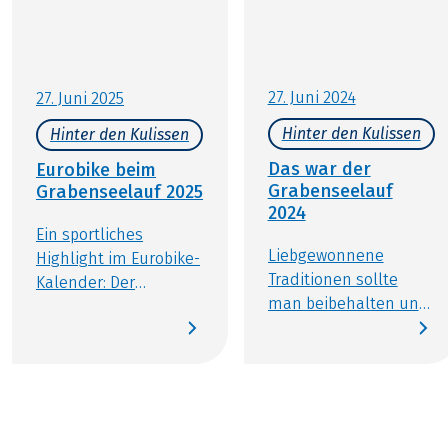
27. Juni 2024
27. Juni 2025
Hinter den Kulissen
Hinter den Kulissen
Das war der
Eurobike beim
Grabenseelauf
Grabenseelauf 2025
2024
Ein sportliches
Liebgewonnene
Highlight im Eurobike-
Traditionen sollte
Kalender: Der
man beibehalten und
Grabenseelauf 2025.
deshalb waren wir
Auch in diesem Jahr
auch bei der elften
haben ambitionierte
Auflage des
Eurobike-Mitarbeiter
Grabenseelaufes in
mit viel Freude am
Perwang wieder mit
Laufsport und einer
dabei. Wie jedes Jahr