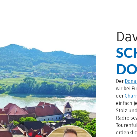
Dav
SC
DO
Der
Dona
wir bei E
der
Char
einfach j
Stolz und
Radreisez
Tourenfüh
erdenkli