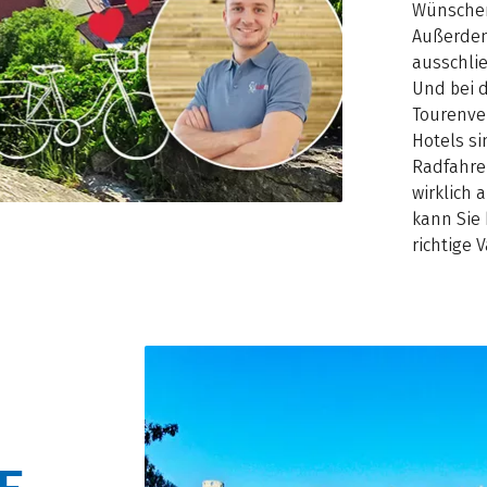
Wünschen
Außerdem
ausschli
Und bei d
Tourenve
Hotels si
Radfahre
wirklich 
kann Sie 
richtige 