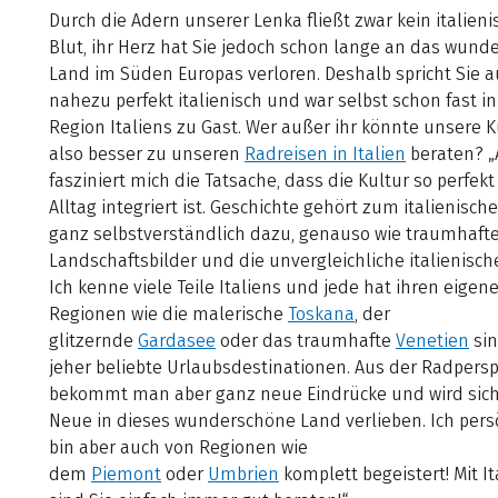
Durch die Adern unserer Lenka fließt zwar kein italien
Blut, ihr Herz hat Sie jedoch schon lange an das wun
Land im Süden Europas verloren. Deshalb spricht Sie 
nahezu perfekt italienisch und war selbst schon fast in
Region Italiens zu Gast. Wer außer ihr könnte unsere
also besser zu unseren
Radreisen in Italien
beraten? „
fasziniert mich die Tatsache, dass die Kultur so perfekt
Alltag integriert ist. Geschichte gehört zum italienisc
ganz selbstverständlich dazu, genauso wie traumhaft
Landschaftsbilder und die unvergleichliche italienisch
Ich kenne viele Teile Italiens und jede hat ihren eigene
Regionen wie die malerische
Toskana
, der
glitzernde
Gardasee
oder das traumhafte
Venetien
sin
jeher beliebte Urlaubsdestinationen. Aus der Radpersp
bekommt man aber ganz neue Eindrücke und wird sich
Neue in dieses wunderschöne Land verlieben. Ich pers
bin aber auch von Regionen wie
dem
Piemont
oder
Umbrien
komplett begeistert! Mit It