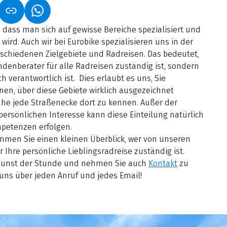
NET IN NEUEM TAB)
NK ÖFFNET IN NEUEM TAB)
(LINK ÖFFNET IN NEUEM TAB)
, dass man sich auf gewisse Bereiche spezialisiert und
 wird. Auch wir bei Eurobike spezialisieren uns in der
schiedenen Zielgebiete und Radreisen. Das bedeutet,
ndenberater für alle Radreisen zuständig ist, sondern
 verantwortlich ist. Dies erlaubt es uns, Sie
en, über diese Gebiete wirklich ausgezeichnet
ahe jede Straßenecke dort zu kennen. Außer der
ersönlichen Interesse kann diese Einteilung natürlich
petenzen erfolgen.
mmen Sie einen kleinen Überblick, wer von unseren
r Ihre persönliche Lieblingsradreise zuständig ist.
 Gunst der Stunde und nehmen Sie auch
Kontakt
zu
 uns über jeden Anruf und jedes Email!