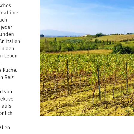
isches
derschöne
auch
 jeder
 Kunden
An Italien
 in den
hen Leben
e
e Küche.
n Reiz!
d von
ektive
 aufs
önlich
alien