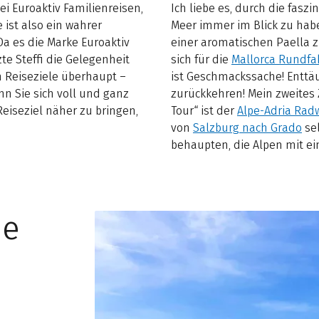
ei Euroaktiv Familienreisen,
Ich liebe es, durch die fasz
 ist also ein wahrer
Meer immer im Blick zu hab
a es die Marke Euroaktiv
einer aromatischen Paella z
zte Steffi die Gelegenheit
sich für die
Mallorca Rundfa
n Reiseziele überhaupt –
ist Geschmackssache! Enttä
nn Sie sich voll und ganz
zurückkehren! Mein zweites 
Reiseziel näher zu bringen,
Tour“ ist der
Alpe-Adria Rad
von
Salzburg nach Grado
sel
behaupten, die Alpen mit e
ne