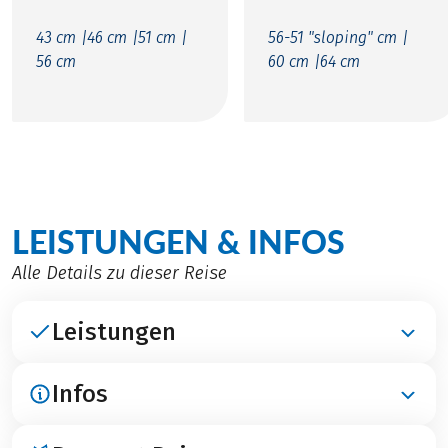
43 cm |
46 cm |
51 cm |
56-51 "sloping" cm |
56 cm
60 cm |
64 cm
LEISTUNGEN & INFOS
Alle Details zu dieser Reise
Leistungen
Infos
ENTHALTEN
Übernachtungen in Hotels mit Charme