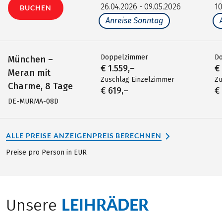
26.04.2026 - 09.05.2026
10
BUCHEN
Anreise Sonntag
Doppelzimmer
D
München –
€ 1.559,–
€
Meran mit
Zuschlag Einzelzimmer
Zu
Charme, 8 Tage
€ 619,–
€
DE-MURMA-08D
ALLE PREISE ANZEIGEN
PREIS BERECHNEN
Preise pro Person in EUR
LEIHRÄDER
Unsere