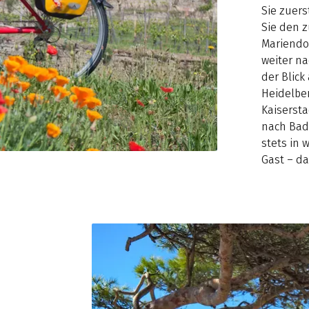
Sie zuer
Sie den 
Mariendo
weiter na
der Blick
Heidelber
Kaiserst
nach Bad
stets in
Gast – da