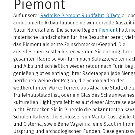
Piemont
Auf unserer
Radreise Piemont Rundfahrt, 8 Tage
erleb
ambitionierte Aktivurlauber eine wundervolle Auszeit i
Natur Norditaliens. Die schöne Region
Piemont
hält ni
malerische Landschaften für ihre Besucher bereit, viel
das Piemont als echte Feinschmecker-Gegend. Die
auserlesenen Kostbarkeiten werden Sie entlang Ihrer
gesamten Radreise von Turin nach Saluzzo, weiter nac
und Alba und schließlich wieder retour nach Turin begl
genießen gibt es entlang Ihrer Radetappen jede Menge
herrlichen Weine der Region, die Schokoladen der
weltberühmten Marke Ferrero aus Alba, die Stadt, die 
Trüffelhauptstadt ist, oder ein Glas des Schaumweines 
kulturellen Highlights fehlt es auf dieser Aktivreise eb
nicht. Entdecken Sie in Pinerolo die bekanntesten Kaval
Schulen Italiens, die Schlösser von Manta, Costigliole,
und Cisterna, sowie Bene Vagienna, eine Stadt mit rö
Ursprung und archäologischen Funden. Diese genussv