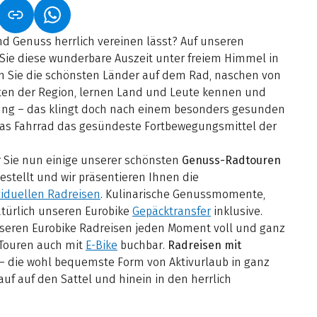
NET IN NEUEM TAB)
NK ÖFFNET IN NEUEM TAB)
(LINK ÖFFNET IN NEUEM TAB)
d Genuss herrlich vereinen lässt? Auf unseren
 Sie diese wunderbare Auszeit unter freiem Himmel in
n Sie die schönsten Länder auf dem Rad, naschen von
iten der Region, lernen Land und Leute kennen und
ung – das klingt doch nach einem besonders gesunden
t das Fahrrad das gesündeste Fortbewegungsmittel der
r Sie nun einige unserer schönsten
Genuss-Radtouren
ellt und wir präsentieren Ihnen die
viduellen Radreisen
. Kulinarische Genussmomente,
atürlich unseren Eurobike
Gepäcktransfer
inklusive.
unseren Eurobike Radreisen jeden Moment voll und ganz
 Touren auch mit
E-Bike
buchbar.
Radreisen mit
– die wohl bequemste Form von Aktivurlaub in ganz
rauf auf den Sattel und hinein in den herrlich