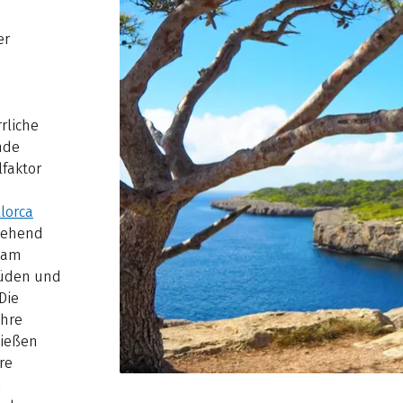
er
e
rliche
nde
faktor
lorca
sgehend
e am
Süden und
Die
Ihre
ließen
re
m