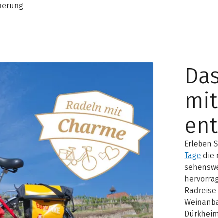
nnerung
Da
mi
en
Erleben 
Tage
die 
sehenswe
hervorra
Radreise 
Weinanba
Dürkheim