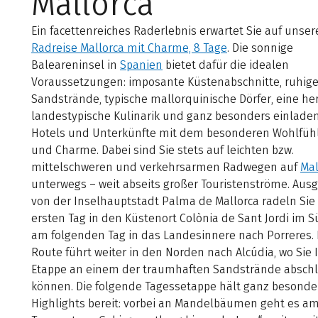
Mallorca
Ein facettenreiches Raderlebnis erwartet Sie auf unser
Radreise Mallorca mit Charme, 8 Tage
. Die sonnige
Baleareninsel in
Spanien
bietet dafür die idealen
Voraussetzungen: imposante Küstenabschnitte, ruhig
Sandstrände, typische mallorquinische Dörfer, eine her
landestypische Kulinarik und ganz besonders einlade
Hotels und Unterkünfte mit dem besonderen Wohlfühl
und Charme. Dabei sind Sie stets auf leichten bzw.
mittelschweren und verkehrsarmen Radwegen auf
Mal
unterwegs – weit abseits großer Touristenströme. Au
von der Inselhauptstadt Palma de Mallorca radeln Si
ersten Tag in den Küstenort Colònia de Sant Jordi im 
am folgenden Tag in das Landesinnere nach Porreres. 
Route führt weiter in den Norden nach Alcúdia, wo Sie 
Etappe an einem der traumhaften Sandstrände absch
können. Die folgende Tagessetappe hält ganz besonde
Highlights bereit: vorbei an Mandelbäumen geht es a