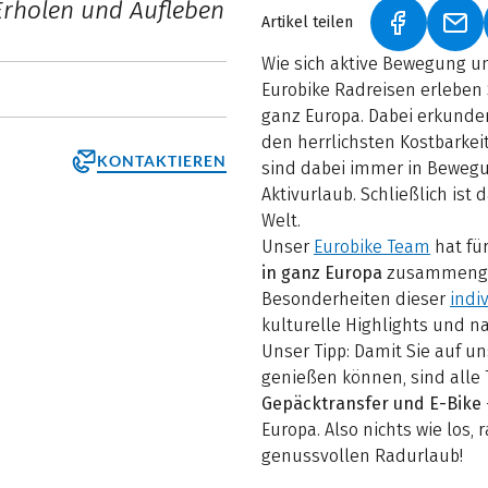
Erholen und Aufleben
Artikel teilen
(LINK ÖFF
(LI
Wie sich aktive Bewegung un
Eurobike Radreisen erleben
ganz Europa. Dabei erkunde
den herrlichsten Kostbarke
KONTAKTIEREN
sind dabei immer in Beweg
Aktivurlaub. Schließlich is
Welt.
Unser
Eurobike Team
hat fü
in ganz Europa
zusammengest
Besonderheiten dieser
indi
kulturelle Highlights und n
Unser Tipp: Damit Sie auf 
genießen können, sind alle
Gepäcktransfer und E-Bike
Europa. Also nichts wie los, 
genussvollen Radurlaub!