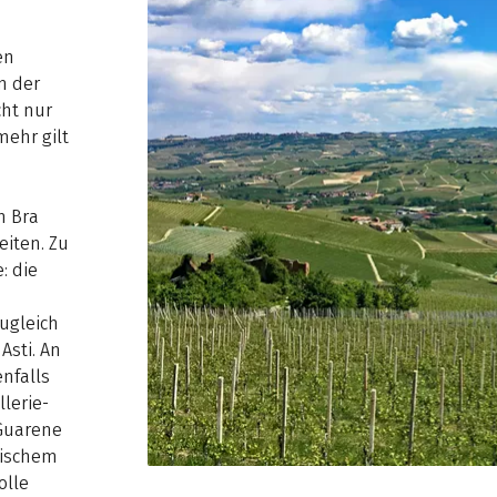
en
n der
cht nur
mehr gilt
h Bra
eiten. Zu
: die
zugleich
Asti. An
enfalls
lerie-
 Guarene
mischem
olle